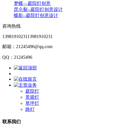
梦蝶—庭院灯创意
昆仑裂--庭院灯创意设计
蝶影--庭院灯创意设计
咨询热线
13981910231
13981910231
邮箱：21245496@qq.com
QQ：21245496
庭院灯
景观灯
草坪灯
路灯
联系我们