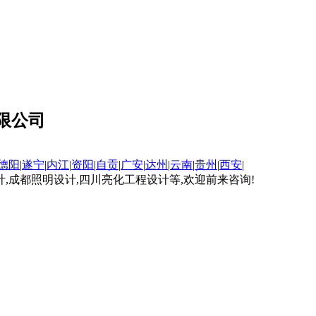
限公司
德阳
|
遂宁
|
内江
|
资阳
|
自贡
|
广安
|
达州
|
云南
|
贵州
|
西安
|
成都照明设计,四川亮化工程设计等,欢迎前来咨询!