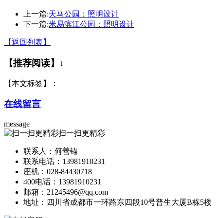
上一篇:
天马公园：照明设计
下一篇:
米易滨江公园：照明设计
【返回列表】
【推荐阅读】↓
【本文标签】：
在线留言
message
扫一扫更精彩
联系人：何善锚
联系电话：13981910231
座机：028-84430718
400电话：13981910231
邮箱：21245496@qq.com
地址：四川省成都市一环路东四段10号普生大厦B栋5楼