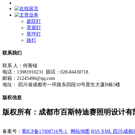
庭院灯
景观灯
草坪灯
路灯
联系我们
联系 人：何善锚
电话：13981910231 固话：028-84430718
邮箱：21245496@qq.com
地址： 四川省成都市一环路东四段10号普生大厦B栋5楼
版权信息
版权所有：成都市百斯特迪赛照明设计有
备案号：
蜀ICP备17008716号-1
网站地图
RSS
XML
四川
|
成都
|