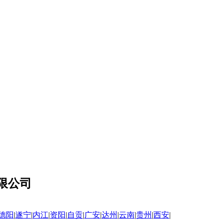
限公司
德阳
|
遂宁
|
内江
|
资阳
|
自贡
|
广安
|
达州
|
云南
|
贵州
|
西安
|